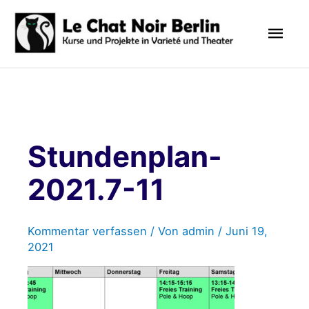
Zum
Hau
Inhalt
springen
Stundenplan-
2021.7-11
Kommentar verfassen
/ Von
admin
/
Juni 19,
2021