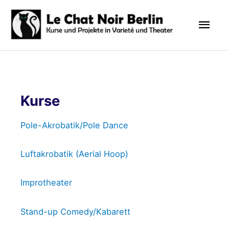
Zum
Hau
Inhalt
springen
Kurse
Pole-Akrobatik/Pole Dance
Luftakrobatik
(Aerial Hoop)
Improtheater
Stand-up Comedy/Kabarett