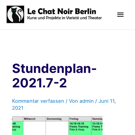
Zum
Hau
Inhalt
springen
Stundenplan-
2021.7-2
Kommentar verfassen
/ Von
admin
/
Juni 11,
2021