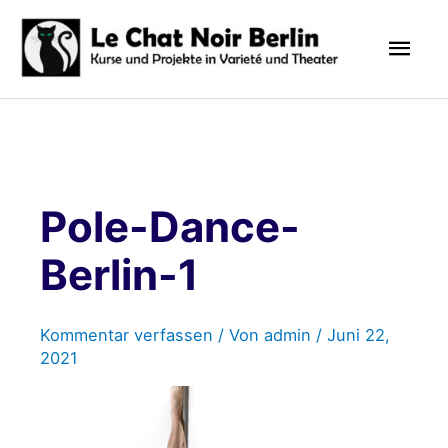
Zum
Hau
Inhalt
springen
Pole-Dance-
Berlin-1
Kommentar verfassen
/ Von
admin
/
Juni 22,
2021